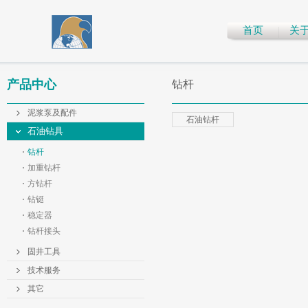
首页
关
产品中心
钻杆
泥浆泵及配件
石油钻杆
石油钻具
钻杆
加重钻杆
方钻杆
钻铤
稳定器
钻杆接头
固井工具
技术服务
其它