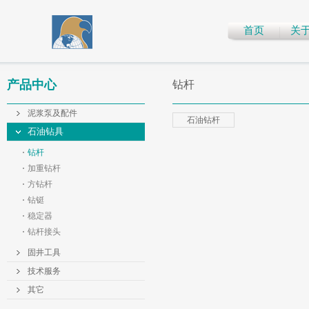
首页
关
产品中心
钻杆
泥浆泵及配件
石油钻杆
石油钻具
钻杆
加重钻杆
方钻杆
钻铤
稳定器
钻杆接头
固井工具
技术服务
其它