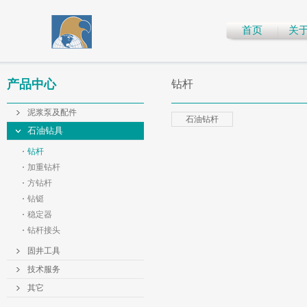
首页
关
产品中心
钻杆
泥浆泵及配件
石油钻杆
石油钻具
钻杆
加重钻杆
方钻杆
钻铤
稳定器
钻杆接头
固井工具
技术服务
其它